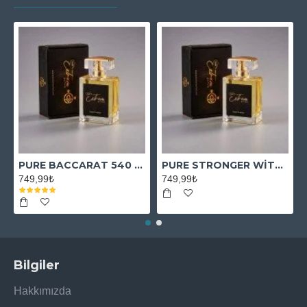
PURE BACCARAT 540 EXTRAİT
PURE STRONGER WİTH YOU ABSOLUTELY
749,99₺
749,99₺
Bilgiler
Hakkımızda