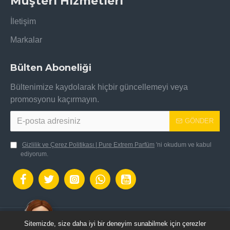
Müşteri Hizmetleri
İletişim
Markalar
Bülten Aboneliği
Bültenimize kaydolarak hiçbir güncellemeyi veya
promosyonu kaçırmayın.
GÖNDER
Gizlilik ve Çerez Politikası | Pure Extrem Parfüm
'ni okudum ve kabul
ediyorum.
Sitemizde, size daha iyi bir deneyim sunabilmek için çerezler
OpenCart Altyapısı ile hazılanmıştır.: Pure Extrem