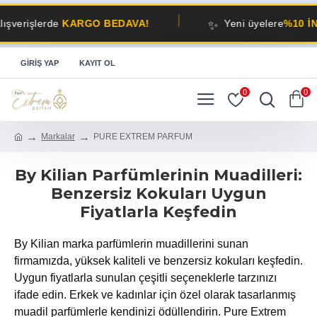
✨
şlerde
KARGO BEDAVA!
Yeni üyelere
%10 İNDİRİM!
GIRIŞ YAP
KAYIT OL
0
0
Markalar
PURE EXTREM PARFUM
By Kilian Parfümlerinin Muadilleri:
Benzersiz Kokuları Uygun
Fiyatlarla Keşfedin
By Kilian marka parfümlerin muadillerini sunan
firmamızda, yüksek kaliteli ve benzersiz kokuları keşfedin.
Uygun fiyatlarla sunulan çeşitli seçeneklerle tarzınızı
ifade edin. Erkek ve kadınlar için özel olarak tasarlanmış
muadil parfümlerle kendinizi ödüllendirin. Pure Extrem