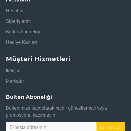
Hesabım
Siparişlerim
Bülten Aboneliği
Hediye Kartları
Müşteri Hizmetleri
İletişim
Markalar
Bülten Aboneliği
Bültenimize kaydolarak hiçbir güncellemeyi veya
promosyonu kaçırmayın.
GÖNDER