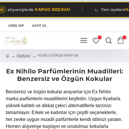
✨
lışverişlerde
KARGO BEDAVA!
Yeni üyelere
%10 İN
GIRIŞ YAP
KAYIT OL
0
0
Markalar
PURE EXTREM PARFUM
Ex Nihilo Parfümlerinin Muadilleri:
Benzersiz ve Özgün Kokular
Benzersiz ve özgün kokular arayanlar için Ex Nihilo
marka parfümlerin muadillerini keşfedin. Uygun fiyatlarla
yüksek kaliteli ve dikkat çekici alternatiflerle tarzınızı
tamamlayın. Erkek ve kadınlar için çeşitli seçeneklerle,
her zevke uygun muadil parfümlerle kendi stilinizi yaratın.
Hemen alışverişe başlayın ve unutulmaz kokularla