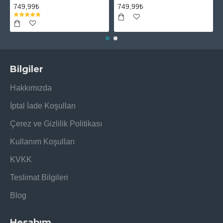
749,99₺
749,99₺
Bilgiler
Hakkımızda
İptal İade Koşulları
Çerez ve Gizlilik Politikası
Kullanım Koşulları
KVKK
Teslimat Bilgileri
Blog
Hesabım