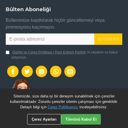
Bülten Aboneliği
Bültenimize kaydolarak hiçbir güncellemeyi veya
promosyonu kaçırmayın.
GÖNDER
Gizlilik ve Çerez Politikası | Pure Extrem Parfüm
'ni okudum ve kabul
ediyorum.
Sitemizde, size daha iyi bir deneyim sunabilmek için çerezler
OpenCart Altyapısı ile hazılanmıştır.: Pure Extrem
kullanılmaktadır. Zorunlu çerezler sitenin çalışması için gereklidir.
Parfüm © 2024 - Tüm Hakları Saklıdır.
Detaylı bilgi için
Çerez Politikamızı
inceleyebilirsiniz.
Çerez Ayarları
Tümünü Kabul Et