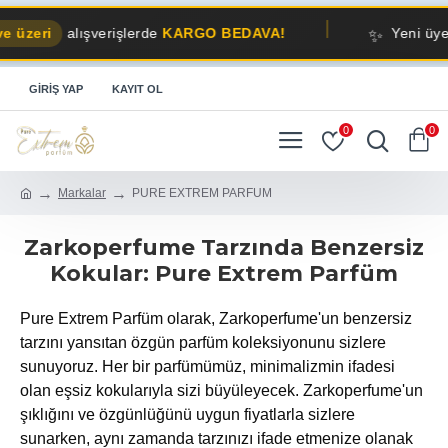
✨
eri
alışverişlerde
KARGO BEDAVA!
Yeni üyelere
%
GIRIŞ YAP
KAYIT OL
0
0
Markalar
PURE EXTREM PARFUM
Zarkoperfume Tarzında Benzersiz
Kokular: Pure Extrem Parfüm
Pure Extrem Parfüm olarak, Zarkoperfume'un benzersiz
tarzını yansıtan özgün parfüm koleksiyonunu sizlere
sunuyoruz. Her bir parfümümüz, minimalizmin ifadesi
olan eşsiz kokularıyla sizi büyüleyecek. Zarkoperfume'un
şıklığını ve özgünlüğünü uygun fiyatlarla sizlere
sunarken, aynı zamanda tarzınızı ifade etmenize olanak