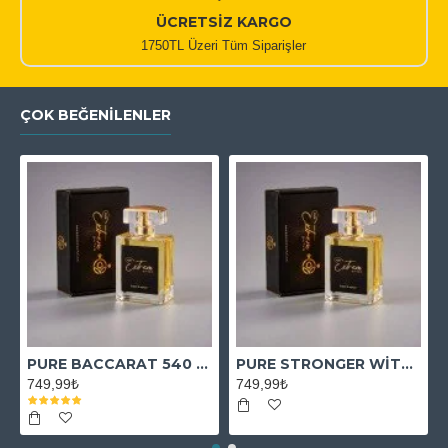
ÜCRETSİZ KARGO
1750TL Üzeri Tüm Siparişler
ÇOK BEĞENILENLER
PURE BACCARAT 540 EXTRAİT
PURE STRONGER WİTH YOU ABSOLUTELY
749,99₺
749,99₺