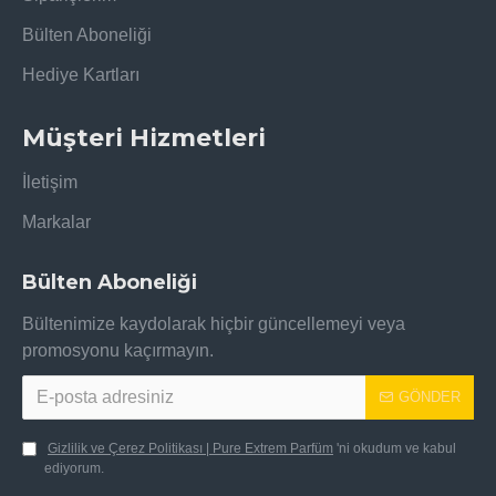
Bülten Aboneliği
Hediye Kartları
Müşteri Hizmetleri
İletişim
Markalar
Bülten Aboneliği
Bültenimize kaydolarak hiçbir güncellemeyi veya
promosyonu kaçırmayın.
GÖNDER
Gizlilik ve Çerez Politikası | Pure Extrem Parfüm
'ni okudum ve kabul
ediyorum.