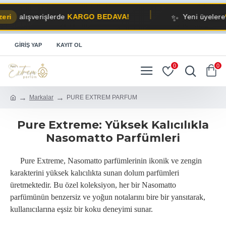
✨
alışverişlerde
KARGO BEDAVA!
Yeni üyelere
%10 İ
GIRIŞ YAP
KAYIT OL
0
0
Markalar
PURE EXTREM PARFUM
Pure Extreme: Yüksek Kalıcılıkla
Nasomatto Parfümleri
Pure Extreme, Nasomatto parfümlerinin ikonik ve zengin
karakterini yüksek kalıcılıkta sunan dolum parfümleri
üretmektedir. Bu özel koleksiyon, her bir Nasomatto
parfümünün benzersiz ve yoğun notalarını bire bir yansıtarak,
kullanıcılarına eşsiz bir koku deneyimi sunar.