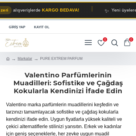
✨
alışverişlerde
KARGO BEDAVA!
Yeni üyelere
%10 
GIRIŞ YAP
KAYIT OL
0
0
Markalar
PURE EXTREM PARFUM
Valentino Parfümlerinin
Muadilleri: Sofistike ve Çağdaş
Kokularla Kendinizi İfade Edin
Valentino marka parfümlerin muadillerini keşfedin ve
tarzınızı tamamlayacak sofistike ve çağdaş kokularla
kendinizi ifade edin. Uygun fiyatlarla yüksek kaliteli ve
çekici alternatiflerle stilinizi yansıtın. Erkek ve kadınlar
için geniş seçeneklerle, her zevke uygun muadil