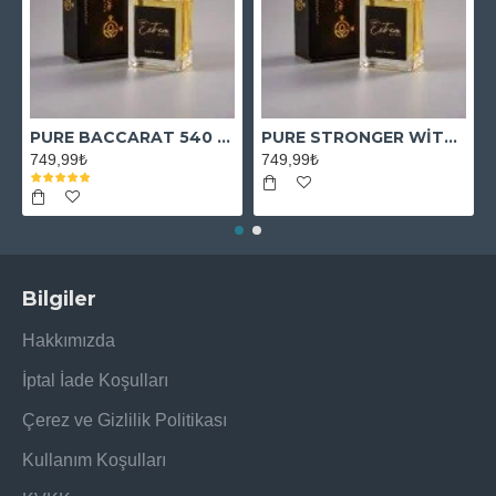
PURE BACCARAT 540 EXTRAİT
PURE STRONGER WİTH YOU ABSOLUTELY
749,99₺
749,99₺
Bilgiler
Hakkımızda
İptal İade Koşulları
Çerez ve Gizlilik Politikası
Kullanım Koşulları