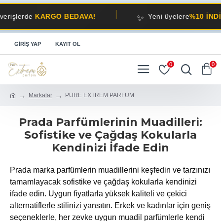
✨
de
KARGO BEDAVA!
Yeni üyelere
%10 İNDİRİM!
GIRIŞ YAP
KAYIT OL
0
0
Markalar
PURE EXTREM PARFUM
Prada Parfümlerinin Muadilleri:
Sofistike ve Çağdaş Kokularla
Kendinizi İfade Edin
Prada marka parfümlerin muadillerini keşfedin ve tarzınızı
tamamlayacak sofistike ve çağdaş kokularla kendinizi
ifade edin. Uygun fiyatlarla yüksek kaliteli ve çekici
alternatiflerle stilinizi yansıtın. Erkek ve kadınlar için geniş
seçeneklerle, her zevke uygun muadil parfümlerle kendi