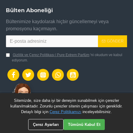
Bülten Aboneliği
Bültenimize kaydolarak hiçbir güncellemeyi veya
promosyonu kaçırmayın.
GÖNDER
Gizlilik ve Çerez Politikası | Pure Extrem Parfüm
'ni okudum ve kabul
ediyorum.
Sitemizde, size daha iyi bir deneyim sunabilmek için çerezler
OpenCart Altyapısı ile hazılanmıştır.: Pure Extrem
kullanılmaktadır. Zorunlu çerezler sitenin çalışması için gereklidir.
Parfüm © 2024 - Tüm Hakları Saklıdır.
Detaylı bilgi için
Çerez Politikamızı
inceleyebilirsiniz.
Çerez Ayarları
Tümünü Kabul Et