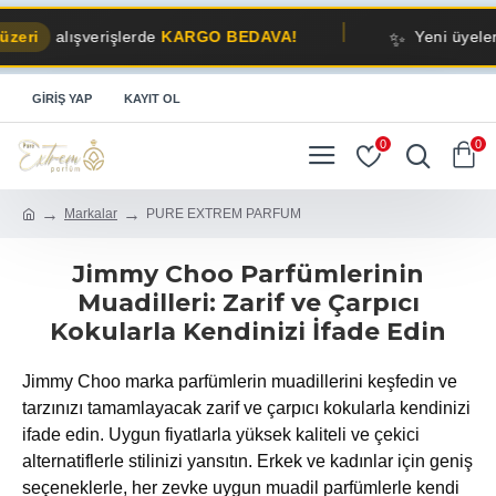
✨
alışverişlerde
KARGO BEDAVA!
Yeni üyelere
%10
GIRIŞ YAP
KAYIT OL
0
0
Markalar
PURE EXTREM PARFUM
Jimmy Choo Parfümlerinin
Muadilleri: Zarif ve Çarpıcı
Kokularla Kendinizi İfade Edin
Jimmy Choo marka parfümlerin muadillerini keşfedin ve
tarzınızı tamamlayacak zarif ve çarpıcı kokularla kendinizi
ifade edin. Uygun fiyatlarla yüksek kaliteli ve çekici
alternatiflerle stilinizi yansıtın. Erkek ve kadınlar için geniş
seçeneklerle, her zevke uygun muadil parfümlerle kendi