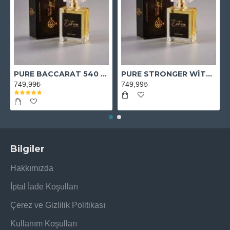
PURE BACCARAT 540 EXTRAİT
PURE STRONGER WİTH YOU ABSOLUTELY
749,99₺
749,99₺
Bilgiler
Hakkımızda
İptal İade Koşulları
Çerez ve Gizlilik Politikası
Kullanım Koşulları