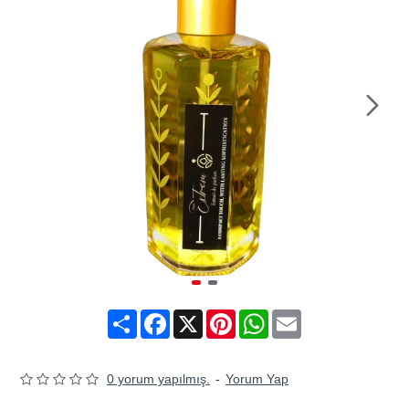
Share
Facebook
X
Pinterest
WhatsApp
Email
0 yorum yapılmış.
-
Yorum Yap