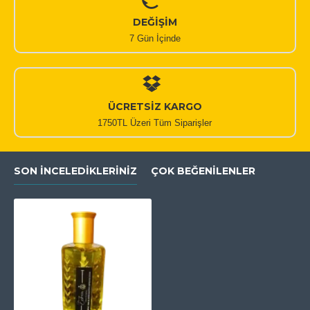
DEĞİŞİM
7 Gün İçinde
ÜCRETSİZ KARGO
1750TL Üzeri Tüm Siparişler
SON İNCELEDIKLERINIZ
ÇOK BEĞENILENLER