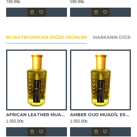
749,99₺
599,99₺
7
BU KATEGORIDEN DIĞER ÜRÜNLER
MARKANIN DIĞER 
AFRICAN LEATHER MUADİL ESANS
AMBER OUD MUADİL ESANS
1.050,00₺
1.050,00₺