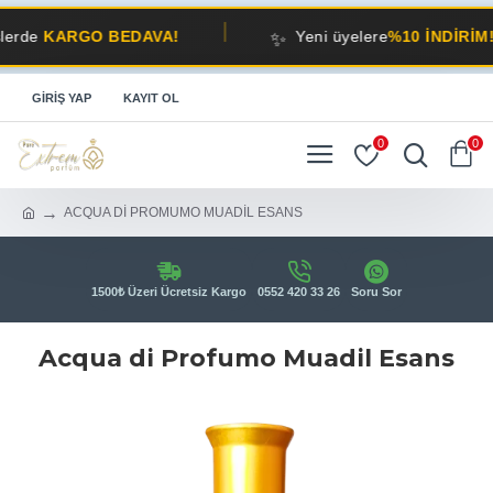
✨
ARGO BEDAVA!
Yeni üyelere
%10 İNDİRİM!
GIRIŞ YAP
KAYIT OL
0
0
ACQUA Dİ PROMUMO MUADİL ESANS
1500₺ Üzeri Ücretsiz Kargo
0552 420 33 26
Soru Sor
Acqua di Profumo Muadil Esans