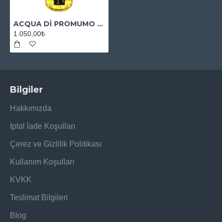
ACQUA Dİ PROMUMO MUADİL ESANS
1.050,00₺
Bilgiler
Hakkımızda
İptal İade Koşulları
Çerez ve Gizlilik Politikası
Kullanım Koşulları
KVKK
Teslimat Bilgileri
Blog