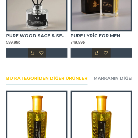
L ESANS
PURE WOOD SAGE & SEA SALT ORTAM KOKUSU
PURE LYRİC FOR MEN
599,99₺
749,99₺
5
BU KATEGORIDEN DIĞER ÜRÜNLER
MARKANIN DIĞER 