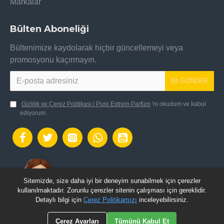
Markalar
Bülten Aboneliği
Bültenimize kaydolarak hiçbir güncellemeyi veya
promosyonu kaçırmayın.
GÖNDER
Gizlilik ve Çerez Politikası | Pure Extrem Parfüm
'ni okudum ve kabul
ediyorum.
Sitemizde, size daha iyi bir deneyim sunabilmek için çerezler
OpenCart Altyapısı ile hazılanmıştır.: Pure Extrem
kullanılmaktadır. Zorunlu çerezler sitenin çalışması için gereklidir.
Parfüm © 2024 - Tüm Hakları Saklıdır.
Detaylı bilgi için
Çerez Politikamızı
inceleyebilirsiniz.
Çerez Ayarları
Tümünü Kabul Et