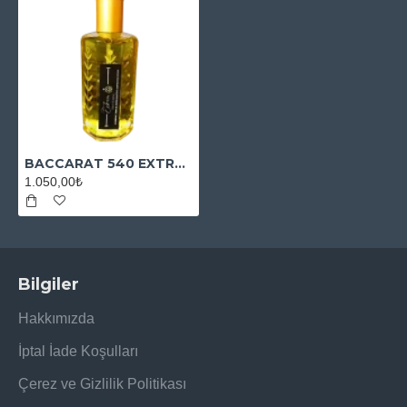
BACCARAT 540 EXTRAİT MUADİL ESANS
1.050,00₺
Bilgiler
Hakkımızda
İptal İade Koşulları
Çerez ve Gizlilik Politikası