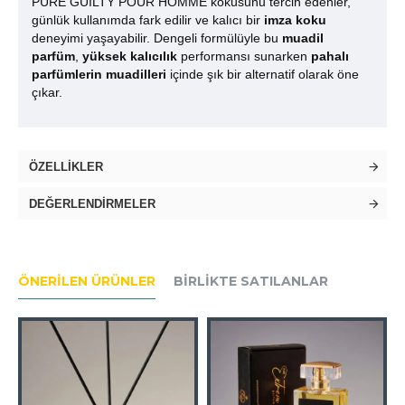
PURE GUILTY POUR HOMME kokusunu tercih edenler,
günlük kullanımda fark edilir ve kalıcı bir
imza koku
deneyimi yaşayabilir. Dengeli formülüyle bu
muadil
parfüm
,
yüksek kalıcılık
performansı sunarken
pahalı
parfümlerin muadilleri
içinde şık bir alternatif olarak öne
çıkar.
ÖZELLIKLER
DEĞERLENDIRMELER
ÖNERILEN ÜRÜNLER
BIRLIKTE SATILANLAR