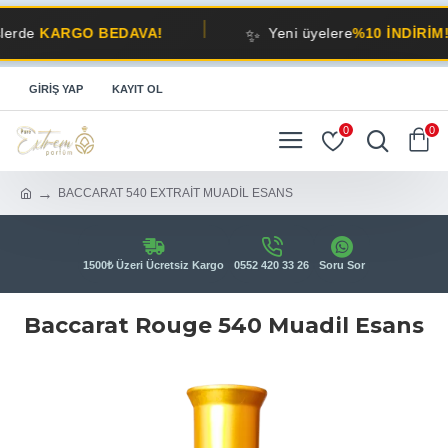
✨
RGO BEDAVA!
Yeni üyelere
%10 İNDİRİM!
GIRIŞ YAP
KAYIT OL
0
0
BACCARAT 540 EXTRAİT MUADİL ESANS
1500₺ Üzeri Ücretsiz Kargo
0552 420 33 26
Soru Sor
Baccarat Rouge 540 Muadil Esans