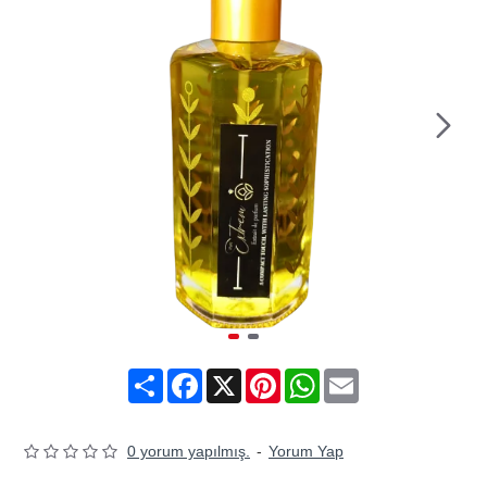
Share
Facebook
X
Pinterest
WhatsApp
Email
0 yorum yapılmış.
-
Yorum Yap