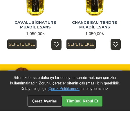
CAVALL SİGNATURE
CHANCE EAU TENDRE
MUADİL ESANS
MUADİL ESANS
1.050,00₺
1.050,00₺
SEPETE EKLE
SEPETE EKLE
Sitemizde, size daha iyi bir deneyim sunabilmek için çerezler
kullanılmaktadır. Zorunlu çerezler sitenin çalışması için gereklidir.
KAPIDA ÖDEME
Detaylı bilgi için
Çerez Politikamızı
inceleyebilirsiniz.
Nakit & Kredi Kartı
ÜRÜN FILTRELE
Çerez Ayarları
Tümünü Kabul Et
WHATSAPP
05524203326