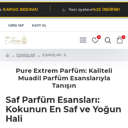
✨
🚚
EDAVA!
Yeni üyelere
%10 İNDİRİM!
GIRIŞ YAP
KAYIT OL
0
0
ESANSLAR
ESANSLAR - 6
Pure Extrem Parfüm: Kaliteli
Muadil Parfüm Esanslarıyla
Tanışın
Saf Parfüm Esansları:
Kokunun En Saf ve Yoğun
Hali