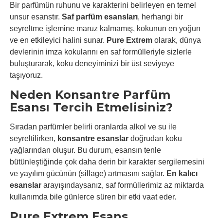
Bir parfümün ruhunu ve karakterini belirleyen en temel
unsur esanstır.
Saf parfüm esansları
, herhangi bir
seyreltme işlemine maruz kalmamış, kokunun en yoğun
ve en etkileyici halini sunar.
Pure Extrem
olarak, dünya
devlerinin imza kokularını en saf formülleriyle sizlerle
buluşturarak, koku deneyiminizi bir üst seviyeye
taşıyoruz.
Neden Konsantre Parfüm
Esansı Tercih Etmelisiniz?
Sıradan parfümler belirli oranlarda alkol ve su ile
seyreltilirken,
konsantre esanslar
doğrudan koku
yağlarından oluşur. Bu durum, esansın tenle
bütünleştiğinde çok daha derin bir karakter sergilemesini
ve yayılım gücünün (sillage) artmasını sağlar.
En kalıcı
esanslar
arayışındaysanız, saf formüllerimiz az miktarda
kullanımda bile günlerce süren bir etki vaat eder.
Pure Extrem Esans