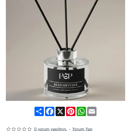
Share
Facebook
X
Pinterest
WhatsApp
Email
0 yorum yapılmış.
-
Yorum Yap