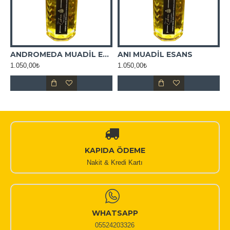
ADİL ESANS
ANDROMEDA MUADİL ESANS
ANI MUADİL ESANS
1.050,00₺
1.050,00₺
1
KAPIDA ÖDEME
Nakit & Kredi Kartı
WHATSAPP
05524203326