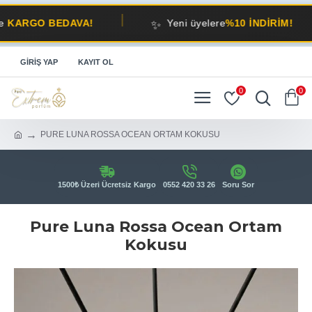
✨
GO BEDAVA!
Yeni üyelere
%10 İNDİRİM!
GIRIŞ YAP
KAYIT OL
0
0
PURE LUNA ROSSA OCEAN ORTAM KOKUSU
1500₺ Üzeri Ücretsiz Kargo
0552 420 33 26
Soru Sor
Pure Luna Rossa Ocean Ortam
Kokusu