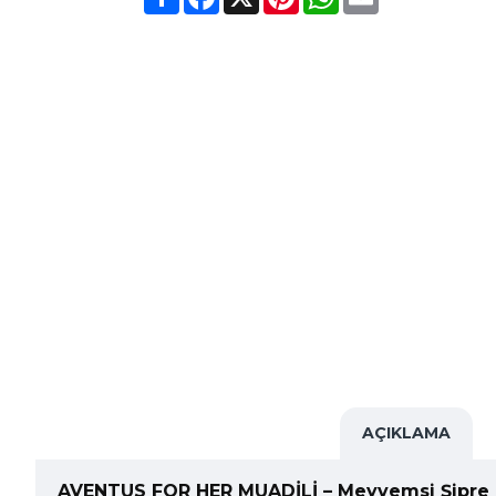
AÇIKLAMA
AVENTUS FOR HER MUADİLİ – Meyvemsi Şipre