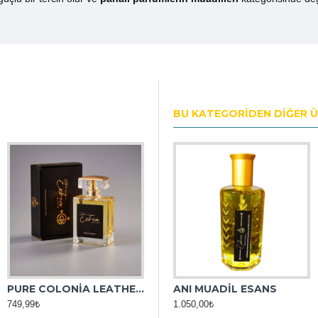
BU KATEGORIDEN DIĞER 
PURE COLONİA LEATHER CONCENTREE
ANS
ANDROMEDA MUADİL ESANS
ANI MUADİL ESANS
749,99₺
1.050,00₺
1.050,00₺