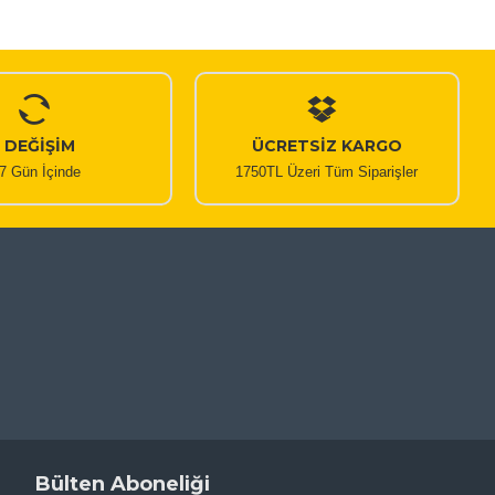
DEĞİŞİM
ÜCRETSİZ KARGO
7 Gün İçinde
1750TL Üzeri Tüm Siparişler
Bülten Aboneliği