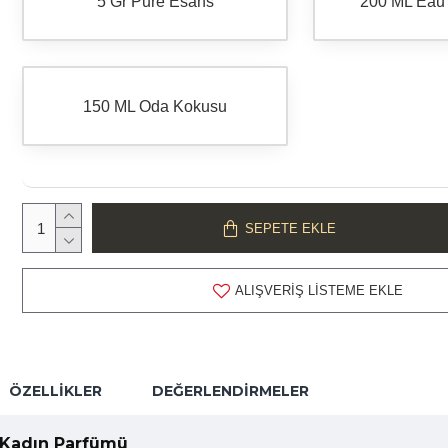
5 Gr Pure Esans
200 ML Eau
150 ML Oda Kokusu
SEPETE EKLE
ALIŞVERIŞ LISTEME EKLE
ÖZELLIKLER
DEĞERLENDIRMELER
 Kadın Parfümü