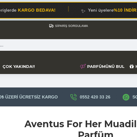
✨
 BEDAVA!
Yeni üyelere
%10 İNDİRİM!
SIPARIŞ SORGULAMA
ÇOK YAKINDA!!
PARFÜMÜNÜ BUL
0₺ ÜZERI ÜCRETSIZ KARGO
0552 420 33 26
S
Aventus For Her Muadil
Parfüm