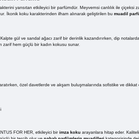
terini yansıtan etkileyici bir parfümdür. Meyvemsi canlılık ile çiçeksi 
ur. İkonik koku karakterinden ilham alınarak geliştirilen bu
muadil par
. Kalpte gül ve sandal ağacı zarif bir derinlik kazandırırken, dip notala
hem zarif hem güçlü bir kadın kokusu sunar.
ratırken, özel davetlerde ve akşam buluşmalarında sofistike ve dikkat çek
i
NTUS FOR HER, etkileyici bir
imza koku
arayanlara hitap eder. Kalite
güçlü bir tercih olur ve
pahalı parfümlerin muadilleri
kategorisinde değ