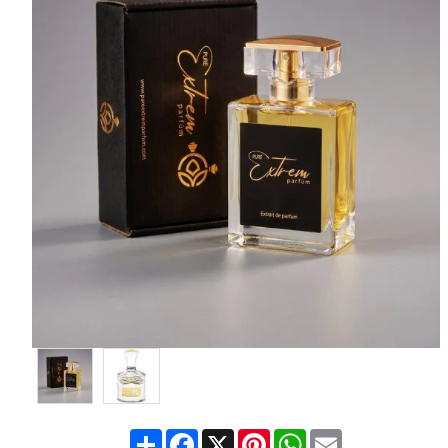
Share
Facebook
X
Pinterest
WhatsApp
Email