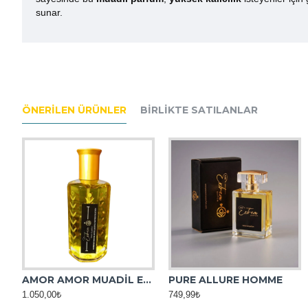
sunar.
ÖNERILEN ÜRÜNLER
BIRLIKTE SATILANLAR
AMOR AMOR MUADİL ESANS
PURE ALLURE HOMME
AFRICAN LEATHER MUADİL ESANS
AMBER OUD MUADİL ES
1.050,00₺
749,99₺
1.050,00₺
1.050,00₺