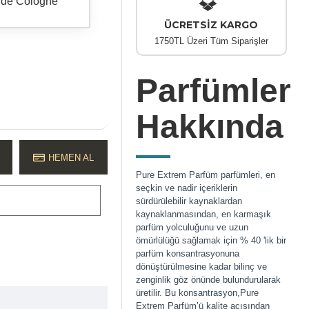
 de Cologne
ÜCRETSİZ KARGO
1750TL Üzeri Tüm Siparişler
Parfümler
Hakkında
HEMEN AL
Pure Extrem Parfüm parfümleri, en
seçkin ve nadir içeriklerin
sürdürülebilir kaynaklardan
kaynaklanmasından, en karmaşık
parfüm yolculuğunu ve uzun
ömürlülüğü sağlamak için % 40 'lik bir
parfüm konsantrasyonuna
dönüştürülmesine kadar bilinç ve
zenginlik göz önünde bulundurularak
üretilir. Bu konsantrasyon,Pure
Extrem Parfüm’ü kalite açısından