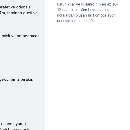
üstün kılar ve kullanıcının en az 10-
zarafet ve odunsu
12 saatlik bir süre boyunca hoş
füm
, feminen gücü ve
notalardan oluşan bir kompozisyon
deneyimlemesini sağlar.
rda misk ve amber sıcak
ici bir iz bırakır.
li esans uyumu
erli bir seçenek