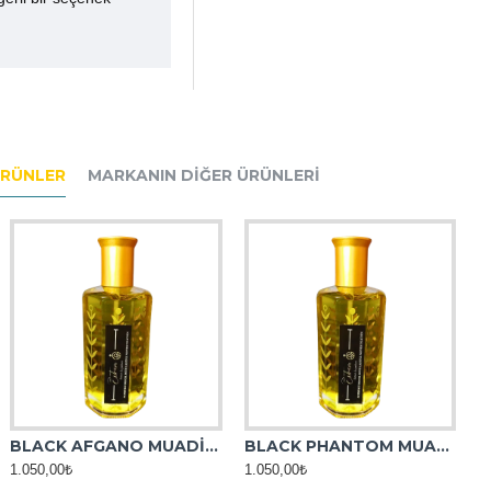
ÜRÜNLER
MARKANIN DIĞER ÜRÜNLERI
BLACK AFGANO MUADİL ESANS
BLACK PHANTOM MUADİL ESANS
1.050,00₺
1.050,00₺