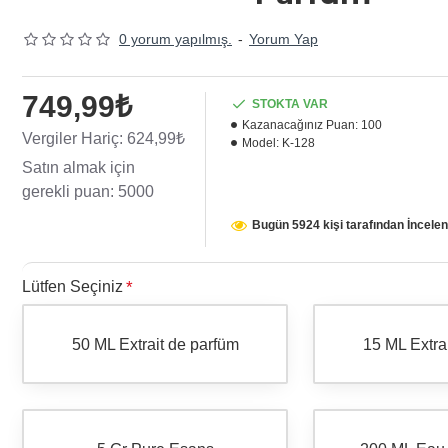
0 yorum yapılmış.
-
Yorum Yap
749,99₺
STOKTA VAR
Kazanacağınız Puan:
100
Vergiler Hariç: 624,99₺
Model:
K-128
Satın almak için
gerekli puan: 5000
Bugün 5924 kişi tarafından İncelen
Lütfen Seçiniz
50 ML Extrait de parfüm
15 ML Extra