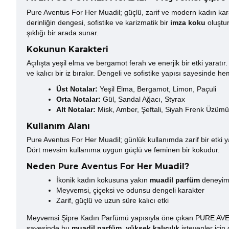
Pure Aventus For Her Muadil; güçlü, zarif ve modern kadın karak
derinliğin dengesi, sofistike ve karizmatik bir
imza koku
oluştur
şıklığı bir arada sunar.
Kokunun Karakteri
Açılışta yeşil elma ve bergamot ferah ve enerjik bir etki yaratır
ve kalıcı bir iz bırakır. Dengeli ve sofistike yapısı sayesinde 
Üst Notalar:
Yeşil Elma, Bergamot, Limon, Paçuli
Orta Notalar:
Gül, Sandal Ağacı, Styrax
Alt Notalar:
Misk, Amber, Şeftali, Siyah Frenk Üzümü
Kullanım Alanı
Pure Aventus For Her Muadil; günlük kullanımda zarif bir etki ya
Dört mevsim kullanıma uygun güçlü ve feminen bir kokudur.
Neden Pure Aventus For Her Muadil?
İkonik kadın kokusuna yakın
muadil parfüm
deneyim
Meyvemsi, çiçeksi ve odunsu dengeli karakter
Zarif, güçlü ve uzun süre kalıcı etki
Meyvemsi Şipre Kadın Parfümü yapısıyla öne çıkan PURE AVE
sayesinde bu
muadil parfüm
,
yüksek kalıcılık
isteyenler için 