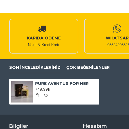
KAPIDA ÖDEME
WHATSAP
Nakit & Kredi Kartı
0552420332
SON İNCELEDIKLERINIZ
ÇOK BEĞENILENLER
PURE AVENTUS FOR HER
749,99₺
Bilgiler
Hesabım