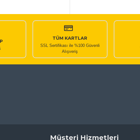
TÜM KARTLAR
P
SSL Sertifikası ile %100 Güvenli
6
Alışveriş
Müşteri Hizmetleri