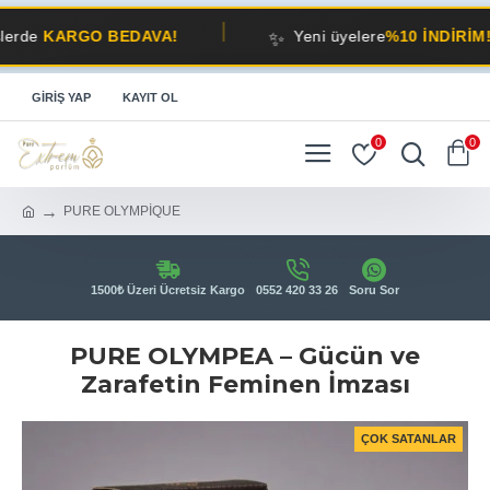
✨
RGO BEDAVA!
Yeni üyelere
%10 İNDİRİM!
GIRIŞ YAP
KAYIT OL
0
0
PURE OLYMPİQUE
1500₺ Üzeri Ücretsiz Kargo
0552 420 33 26
Soru Sor
PURE OLYMPEA – Gücün ve
Zarafetin Feminen İmzası
ÇOK SATANLAR