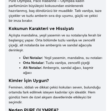
Pure Olympea, Paco Rabanne – Olympéa kadın
parfümünün büyüleyici kokusundan esinlenerek
hazırlanmış, baş döndürücü bir muadildir. Tatlı vanilya, taze
çiçekler ve tuzlu amberin sıra dışı uyumu, güçlü ve çekici
bir imza bırakır.
Kokunun Karakteri ve Hissiyatı
Açılışta mandalina, yeşil yasemin ve su notalarıyla ferah bir
başlangıç yapar. Orta bölümde tuzlu vanilya ve zencefil
çiçeği, alt notalarda ise ambergris ve sandal ağacıyla
derinleşir.
Üst Notalar:
Yeşil yasemin, mandalina, su notaları
Orta Notalar:
Tuzlu vanilya, zencefil çiçeği
Alt Notalar:
Ambergris, sandal ağacı, kaşmir
ağacı
Kimler İçin Uygun?
Feminen, iddialı ve dikkat çekici kokuları seven, bulunduğu
ortamda fark edilmek isteyen kadınlar için idealdir. Hem
gündüz hem de özel akşam davetlerinde etkileyici bir
seçimdir.
Neden PURE OLYMPEA?