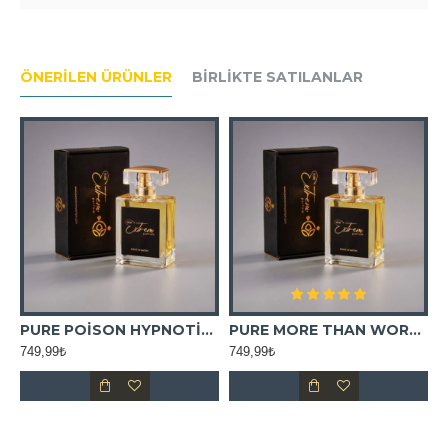
ÖNERILEN ÜRÜNLER
BIRLIKTE SATILANLAR
SCENT ELIXIR FOR HIM
PURE POİSON HYPNOTİC WOMEN
PURE MORE THAN WORDS
749,99₺
749,99₺
7