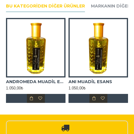
BU KATEGORIDEN DIĞER ÜRÜNLER
MARKANIN DIĞER 
ADİL ESANS
ANDROMEDA MUADİL ESANS
ANI MUADİL ESANS
1.050,00₺
1.050,00₺
1