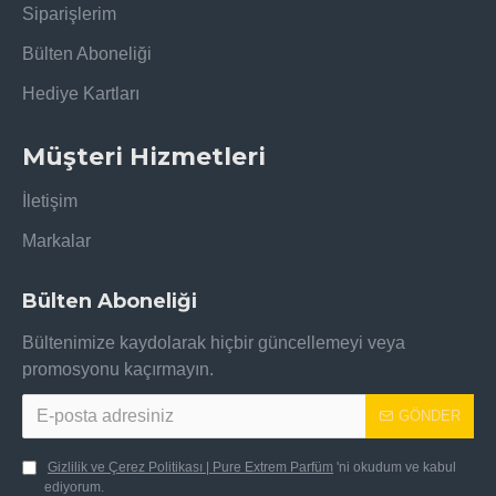
Siparişlerim
Bülten Aboneliği
Hediye Kartları
Müşteri Hizmetleri
İletişim
Markalar
Bülten Aboneliği
Bültenimize kaydolarak hiçbir güncellemeyi veya
promosyonu kaçırmayın.
GÖNDER
Gizlilik ve Çerez Politikası | Pure Extrem Parfüm
'ni okudum ve kabul
ediyorum.