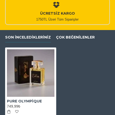
ÜCRETSİZ KARGO
1750TL Üzeri Tüm Siparişler
SON İNCELEDIKLERINIZ
ÇOK BEĞENILENLER
PURE OLYMPİQUE
749,99₺