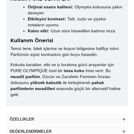
Orijinal esans kalitesi:
Olympéa kokusuna yakın
deneyim
Etkileyici kontrast:
Tatlı, tuzlu ve çiçeksi
notaların uyumu
Kalıcı etki:
Uzun süre hissedilen kadınsı imza
Kullanım Önerisi
Temiz tene, bilek içlerine ve boyun bölgesine hafifçe sıkın.
Parfümün eşsiz kontrastını gün boyu hissedin.
Kokuda karakter, etki ve iz bırakma gücü arayanlar için
PURE OLYMPİQUE özel bir
imza koku
hissi verir. Bu
muadil parfüm
, Gücün ve Zarafetin Feminen İmzası
dokusunu
yüksek kalıcılık
ile birleştirerek
pahalı
parfümlerin muadilleri
arasında güçlü bir alternatif haline
gelir.
ÖZELLIKLER
DEĞERLENDIRMELER