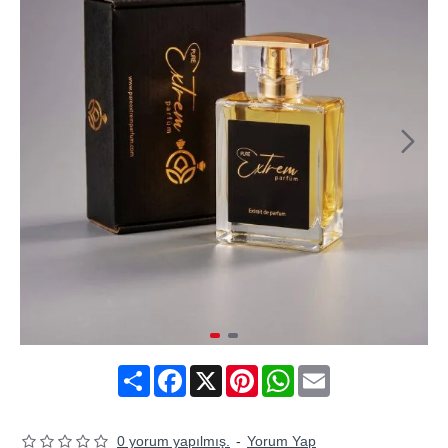
Share
Facebook
X
Pinterest
WhatsApp
Email
0 yorum yapılmış.
-
Yorum Yap