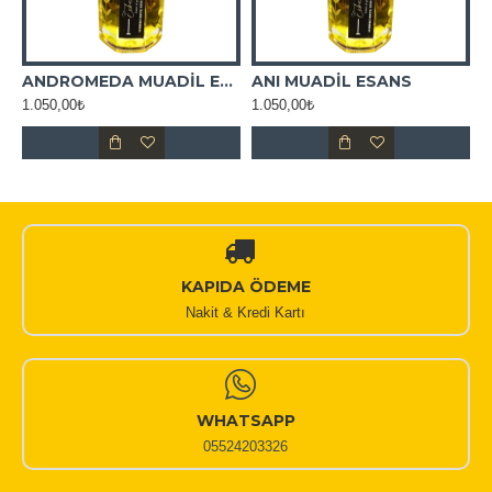
ADİL ESANS
ANDROMEDA MUADİL ESANS
ANI MUADİL ESANS
1.050,00₺
1.050,00₺
1
KAPIDA ÖDEME
Nakit & Kredi Kartı
WHATSAPP
05524203326