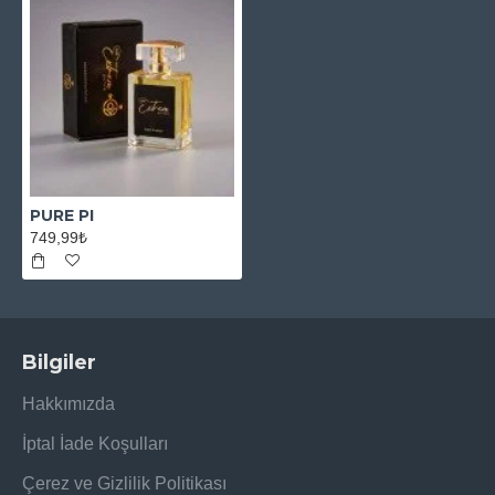
PURE PI
749,99₺
Bilgiler
Hakkımızda
İptal İade Koşulları
Çerez ve Gizlilik Politikası