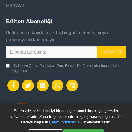
Markalar
Bülten Aboneliği
Bültenimize kaydolarak hiçbir güncellemeyi veya
promosyonu kaçırmayın.
GÖNDER
Gizlilik ve Çerez Politikası | Pure Extrem Parfüm
'ni okudum ve kabul
ediyorum.
Sitemizde, size daha iyi bir deneyim sunabilmek için çerezler
OpenCart Altyapısı ile hazılanmıştır.: Pure Extrem
kullanılmaktadır. Zorunlu çerezler sitenin çalışması için gereklidir.
Parfüm © 2024 - Tüm Hakları Saklıdır.
Detaylı bilgi için
Çerez Politikamızı
inceleyebilirsiniz.