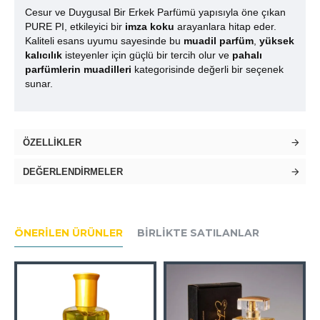
Cesur ve Duygusal Bir Erkek Parfümü yapısıyla öne çıkan
PURE PI, etkileyici bir
imza koku
arayanlara hitap eder.
Kaliteli esans uyumu sayesinde bu
muadil parfüm
,
yüksek
kalıcılık
isteyenler için güçlü bir tercih olur ve
pahalı
parfümlerin muadilleri
kategorisinde değerli bir seçenek
sunar.
ÖZELLIKLER
DEĞERLENDIRMELER
ÖNERILEN ÜRÜNLER
BIRLIKTE SATILANLAR