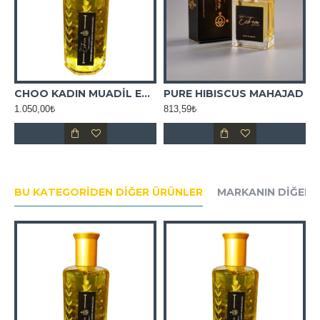
S
CHOO KADIN MUADİL ESANS
PURE HIBISCUS MAHAJAD
P
1.050,00₺
813,59₺
7
BU KATEGORIDEN DIĞER ÜRÜNLER
MARKANIN DIĞER 