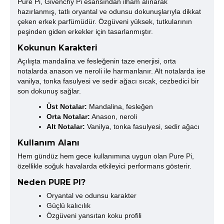
Pure Pi, Givenchy Pi esansından ilham alınarak
hazırlanmış, tatlı oryantal ve odunsu dokunuşlarıyla dikkat
çeken erkek parfümüdür. Özgüveni yüksek, tutkularının
peşinden giden erkekler için tasarlanmıştır.
Kokunun Karakteri
Açılışta mandalina ve fesleğenin taze enerjisi, orta
notalarda anason ve neroli ile harmanlanır. Alt notalarda ise
vanilya, tonka fasulyesi ve sedir ağacı sıcak, cezbedici bir
son dokunuş sağlar.
Üst Notalar:
Mandalina, fesleğen
Orta Notalar:
Anason, neroli
Alt Notalar:
Vanilya, tonka fasulyesi, sedir ağacı
Kullanım Alanı
Hem gündüz hem gece kullanımına uygun olan Pure Pi,
özellikle soğuk havalarda etkileyici performans gösterir.
Neden PURE PI?
Oryantal ve odunsu karakter
Güçlü kalıcılık
Özgüveni yansıtan koku profili