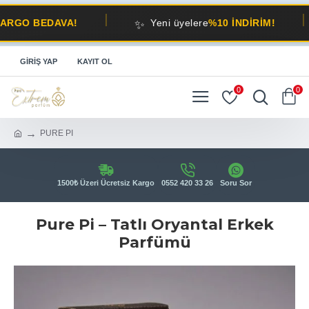
✨
🚚
EDAVA!
Yeni üyelere
%10 İNDİRİM!
GIRIŞ YAP
KAYIT OL
0
0
PURE PI
1500₺ Üzeri Ücretsiz Kargo
0552 420 33 26
Soru Sor
Pure Pi – Tatlı Oryantal Erkek
Parfümü