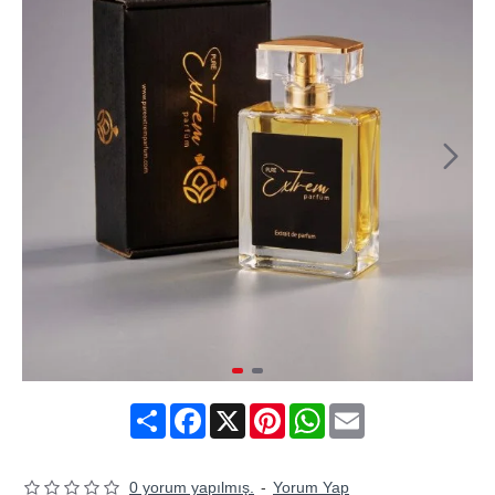
Share
Facebook
X
Pinterest
WhatsApp
Email
0 yorum yapılmış.
-
Yorum Yap