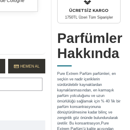
 de Cologne
ÜCRETSİZ KARGO
1750TL Üzeri Tüm Siparişler
Parfümler
Hakkında
HEMEN AL
Pure Extrem Parfüm parfümleri, en
seçkin ve nadir içeriklerin
sürdürülebilir kaynaklardan
kaynaklanmasından, en karmaşık
parfüm yolculuğunu ve uzun
ömürlülüğü sağlamak için % 40 'lik bir
parfüm konsantrasyonuna
dönüştürülmesine kadar bilinç ve
zenginlik göz önünde bulundurularak
üretilir. Bu konsantrasyon,Pure
Extrem Parfüm’ü kalite açısından