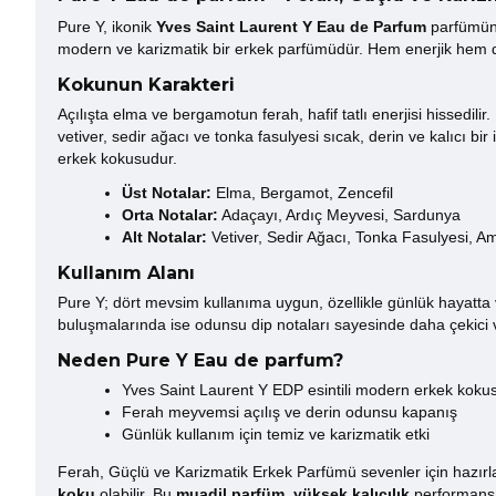
Pure Y, ikonik
Yves Saint Laurent Y Eau de Parfum
parfümünd
modern ve karizmatik bir erkek parfümüdür. Hem enerjik hem de 
Kokunun Karakteri
Açılışta elma ve bergamotun ferah, hafif tatlı enerjisi hissedil
vetiver, sedir ağacı ve tonka fasulyesi sıcak, derin ve kalıcı bir
erkek kokusudur.
Üst Notalar:
Elma, Bergamot, Zencefil
Orta Notalar:
Adaçayı, Ardıç Meyvesi, Sardunya
Alt Notalar:
Vetiver, Sedir Ağacı, Tonka Fasulyesi, A
Kullanım Alanı
Pure Y; dört mevsim kullanıma uygun, özellikle günlük hayatta 
buluşmalarında ise odunsu dip notaları sayesinde daha çekici v
Neden Pure Y Eau de parfum?
Yves Saint Laurent Y EDP esintili modern erkek koku
Ferah meyvemsi açılış ve derin odunsu kapanış
Günlük kullanım için temiz ve karizmatik etki
Ferah, Güçlü ve Karizmatik Erkek Parfümü sevenler için hazır
koku
olabilir. Bu
muadil parfüm
,
yüksek kalıcılık
performansı