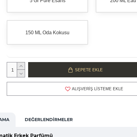
5 Gr Pure Esans
200 ML Eau
150 ML Oda Kokusu
SEPETE EKLE
ALIŞVERIŞ LISTEME EKLE
LAMA
DEĞERLENDIRMELER
zmatik Erkek Parfümü