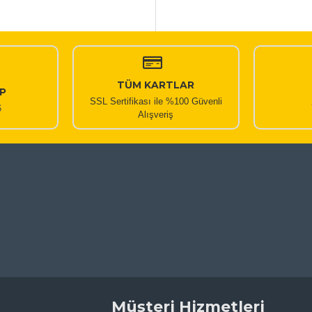
TÜM KARTLAR
P
SSL Sertifikası ile %100 Güvenli
6
Alışveriş
Müşteri Hizmetleri