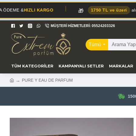
🎁
LI KARGO
1750 TL ve üzeri
alışverişlerde
KA
MÜŞTERI HIZMETLERI: 05524203326
Tümü
TÜM KATEGORILER
KAMPANYALI SETLER
MARKALAR
PURE Y EAU DE PARFUM
150