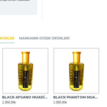
ÜRÜNLER
MARKANIN DIĞER ÜRÜNLERI
BLACK AFGANO MUADİL ESANS
BLACK PHANTOM MUADİL ESANS
1.050,00₺
1.050,00₺