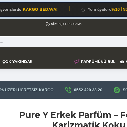
✨
RGO BEDAVA!
Yeni üyelere
%10 İNDİRİM!
SIPARIŞ SORGULAMA
ÇOK YAKINDA!!
PARFÜMÜNÜ BUL
0₺ ÜZERI ÜCRETSIZ KARGO
0552 420 33 26
S
Pure Y Erkek Parfüm – F
Karizmatik Koku