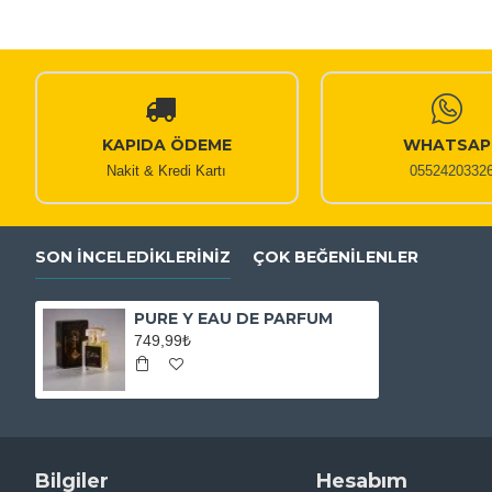
KAPIDA ÖDEME
WHATSAP
Nakit & Kredi Kartı
0552420332
SON İNCELEDIKLERINIZ
ÇOK BEĞENILENLER
PURE Y EAU DE PARFUM
749,99₺
Bilgiler
Hesabım