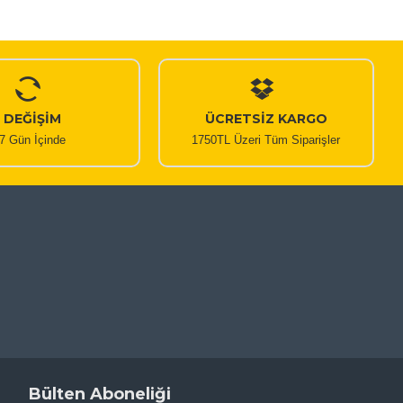
DEĞİŞİM
ÜCRETSİZ KARGO
7 Gün İçinde
1750TL Üzeri Tüm Siparişler
Bülten Aboneliği