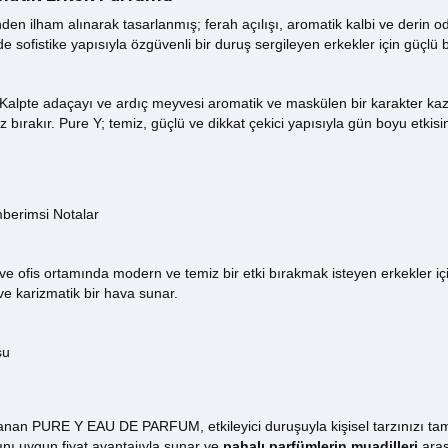
en ilham alınarak tasarlanmış; ferah açılışı, aromatik kalbi ve derin 
sofistike yapısıyla özgüvenli bir duruş sergileyen erkekler için güçlü 
ir. Kalpte adaçayı ve ardıç meyvesi aromatik ve maskülen bir karakter kaz
 iz bırakır. Pure Y; temiz, güçlü ve dikkat çekici yapısıyla gün boyu etki
mberimsi Notalar
ve ofis ortamında modern ve temiz bir etki bırakmak isteyen erkekler iç
e karizmatik bir hava sunar.
su
lanan PURE Y EAU DE PARFUM, etkileyici duruşuyla kişisel tarzınızı t
nı uygun fiyat avantajıyla sunar ve
pahalı parfümlerin muadilleri
arası