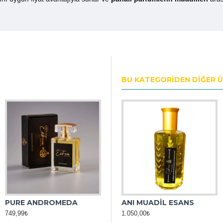
BU KATEGORIDEN DIĞER 
PURE ANDROMEDA
ANS
ANDROMEDA MUADİL ESANS
ANI MUADİL ESANS
749,99₺
1.050,00₺
1.050,00₺