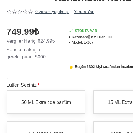
0 yorum yapılmış.
-
Yorum Yap
749,99₺
STOKTA VAR
Kazanacağınız Puan:
100
Vergiler Hariç: 624,99₺
Model:
E-207
Satın almak için
gerekli puan: 5000
Bugün 3302 kişi tarafından İncelen
Lütfen Seçiniz
50 ML Extrait de parfüm
15 ML Extra