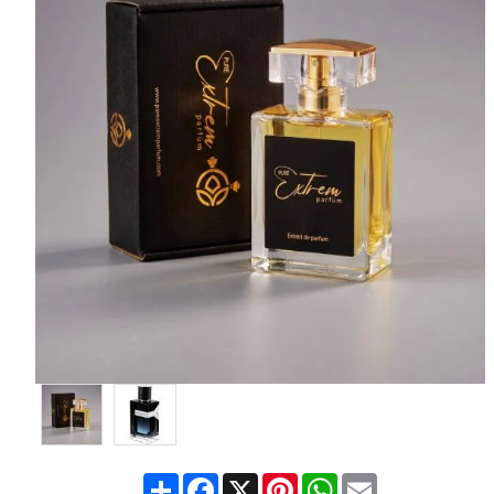
Share
Facebook
X
Pinterest
WhatsApp
Email