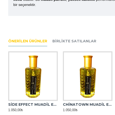
bir seçenektir.
ÖNERILEN ÜRÜNLER
BIRLIKTE SATILANLAR
SİDE EFFECT MUADİL ESANS
CHİNATOWN MUADİL ESANS
AFRICAN LEATHER MUADİL ESANS
AMBER OUD MUADİL ES
1.050,00₺
1.050,00₺
1.050,00₺
1.050,00₺