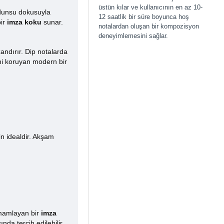
üstün kılar ve kullanıcının en az 10-
odunsu dokusuyla
12 saatlik bir süre boyunca hoş
bir
imza koku
sunar.
notalardan oluşan bir kompozisyon
deneyimlemesini sağlar.
andırır. Dip notalarda
sini koruyan modern bir
in idealdir. Akşam
amamlayan bir
imza
nda tercih edilebilir