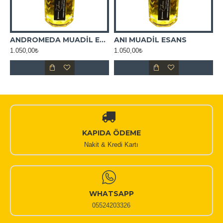
ADİL ESANS
ANDROMEDA MUADİL ESANS
ANI MUADİL ESANS
1.050,00₺
1.050,00₺
1
KAPIDA ÖDEME
Nakit & Kredi Kartı
WHATSAPP
05524203326