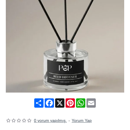
Share
Facebook
X
Pinterest
WhatsApp
Email
0 yorum yapılmış.
-
Yorum Yap