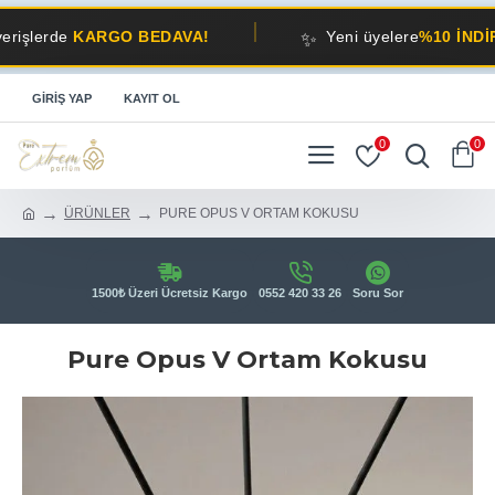
✨
de
KARGO BEDAVA!
Yeni üyelere
%10 İNDİRİM!
GIRIŞ YAP
KAYIT OL
0
0
ÜRÜNLER
PURE OPUS V ORTAM KOKUSU
1500₺ Üzeri Ücretsiz Kargo
0552 420 33 26
Soru Sor
Pure Opus V Ortam Kokusu