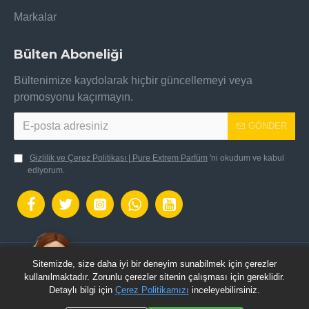
Markalar
Bülten Aboneliği
Bültenimize kaydolarak hiçbir güncellemeyi veya
promosyonu kaçırmayın.
GÖNDER
Gizlilik ve Çerez Politikası | Pure Extrem Parfüm
'ni okudum ve kabul
ediyorum.
Sitemizde, size daha iyi bir deneyim sunabilmek için çerezler
OpenCart Altyapısı ile hazılanmıştır.: Pure Extrem
kullanılmaktadır. Zorunlu çerezler sitenin çalışması için gereklidir.
Parfüm © 2024 - Tüm Hakları Saklıdır.
Detaylı bilgi için
Çerez Politikamızı
inceleyebilirsiniz.