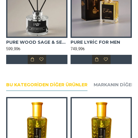
L ESANS
PURE WOOD SAGE & SEA SALT ORTAM KOKUSU
PURE LYRİC FOR MEN
599,99₺
749,99₺
5
BU KATEGORIDEN DIĞER ÜRÜNLER
MARKANIN DIĞER 