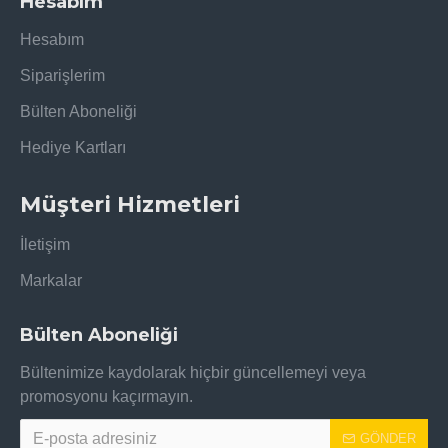
Hesabım
Hesabım
Siparişlerim
Bülten Aboneliği
Hediye Kartları
Müşteri Hizmetleri
İletişim
Markalar
Bülten Aboneliği
Bültenimize kaydolarak hiçbir güncellemeyi veya
promosyonu kaçırmayın.
GÖNDER