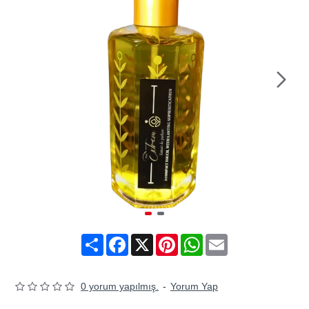
Share
Facebook
X
Pinterest
WhatsApp
Email
0 yorum yapılmış.
-
Yorum Yap