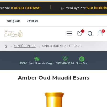
✨
KARGO BEDAVA!
Yeni üyelere
%10 İNDİRİM!
GIRIŞ YAP
KAYIT OL
0
0
YENİ ÜRÜNLER
AMBER OUD MUADİL ESANS
1500₺ Üzeri Ücretsiz Kargo
0552 420 33 26
Soru Sor
Amber Oud Muadil Esans