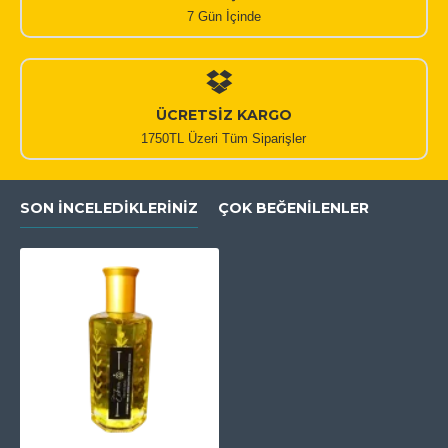
7 Gün İçinde
ÜCRETSİZ KARGO
1750TL Üzeri Tüm Siparişler
SON İNCELEDIKLERINIZ
ÇOK BEĞENILENLER