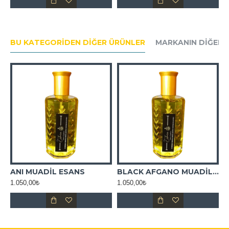
BU KATEGORIDEN DIĞER ÜRÜNLER
MARKANIN DIĞER 
 ESANS
ANI MUADİL ESANS
BLACK AFGANO MUADİL ESANS
1.050,00₺
1.050,00₺
1