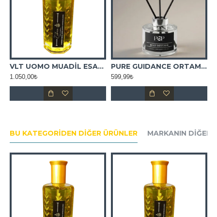
VLT UOMO MUADİL ESANS
PURE GUIDANCE ORTAM KOKUSU
1.050,00₺
599,99₺
1
BU KATEGORIDEN DIĞER ÜRÜNLER
MARKANIN DIĞER 