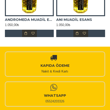
ADİL ESANS
ANDROMEDA MUADİL ESANS
ANI MUADİL ESANS
1.050,00₺
1.050,00₺
1
KAPIDA ÖDEME
Nakit & Kredi Kartı
WHATSAPP
05524203326