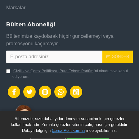
Markalar
Bülten Aboneliği
Bültenimize kaydolarak hiçbir güncellemeyi veya
promosyonu kaçırmayın.
GÖNDER
Gizlilik ve Çerez Politikası | Pure Extrem Parfüm
'ni okudum ve kabul
ediyorum.
Sitemizde, size daha iyi bir deneyim sunabilmek için çerezler
OpenCart Altyapısı ile hazılanmıştır.: Pure Extrem
kullanılmaktadır. Zorunlu çerezler sitenin çalışması için gereklidir.
Parfüm © 2024 - Tüm Hakları Saklıdır.
Detaylı bilgi için
Çerez Politikamızı
inceleyebilirsiniz.