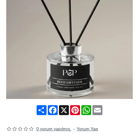
Share
Facebook
X
Pinterest
WhatsApp
Email
0 yorum yapılmış.
-
Yorum Yap