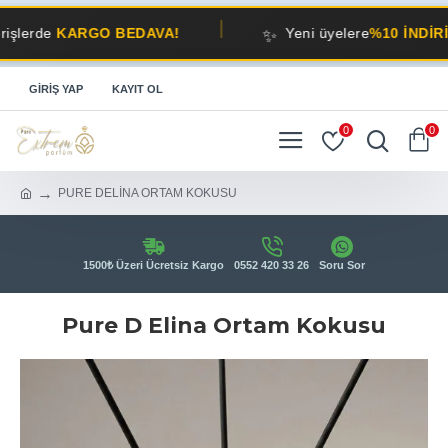
✨
e
KARGO BEDAVA!
Yeni üyelere
%10 İNDİRİM!
GIRIŞ YAP
KAYIT OL
0
0
PURE DELİNA ORTAM KOKUSU
1500₺ Üzeri Ücretsiz Kargo
0552 420 33 26
Soru Sor
Pure D Elina Ortam Kokusu