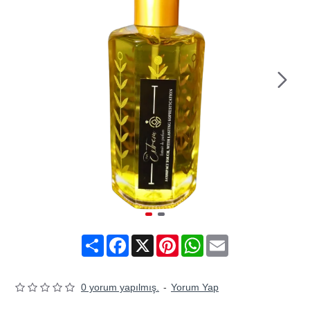
Share
Facebook
X
Pinterest
WhatsApp
Email
0 yorum yapılmış.
-
Yorum Yap