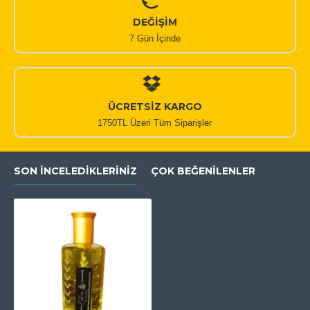
DEĞİŞİM
7 Gün İçinde
ÜCRETSİZ KARGO
1750TL Üzeri Tüm Siparişler
SON İNCELEDIKLERINIZ
ÇOK BEĞENILENLER