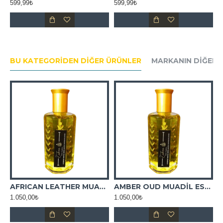
599,99₺
599,99₺
5
BU KATEGORIDEN DIĞER ÜRÜNLER
MARKANIN DIĞER 
AFRICAN LEATHER MUADİL ESANS
AMBER OUD MUADİL ESANS
1.050,00₺
1.050,00₺