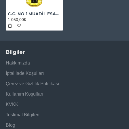
C.C. NO 1 MUADİL ESANS
1.050,00₺
Bilgiler
Hakkımızda
İptal İade Koşulları
Çerez ve Gizlilik Politikası
Kullanım Koşulları
KVKK
Teslimat Bilgileri
Blog