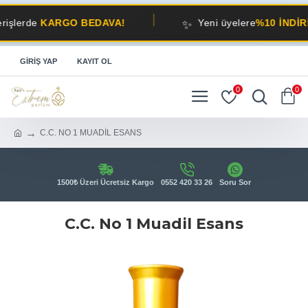
✨
e
KARGO BEDAVA!
Yeni üyelere
%10 İNDİRİM!
GIRIŞ YAP
KAYIT OL
0
0
C.C. NO 1 MUADİL ESANS
1500₺ Üzeri Ücretsiz Kargo
0552 420 33 26
Soru Sor
C.C. No 1 Muadil Esans