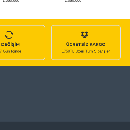
1.050,00₺
1.050,00₺
DEĞİŞİM
ÜCRETSİZ KARGO
7 Gün İçinde
1750TL Üzeri Tüm Siparişler