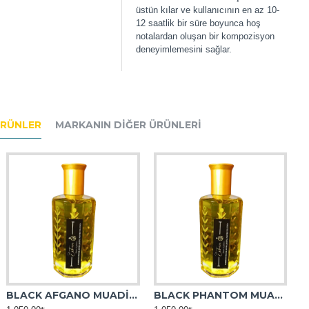
üstün kılar ve kullanıcının en az 10-
12 saatlik bir süre boyunca hoş
notalardan oluşan bir kompozisyon
deneyimlemesini sağlar.
ÜRÜNLER
MARKANIN DIĞER ÜRÜNLERI
BLACK AFGANO MUADİL ESANS
BLACK PHANTOM MUADİL ESANS