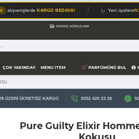
✨
lerde
KARGO BEDAVA!
Yeni üyelere
%10 İNDİRİM!
SIPARIŞ SORGULAMA
ÇOK YAKINDA!!
MENU ITEM
PARFÜMÜNÜ BUL
USU
0₺ ÜZERI ÜCRETSIZ KARGO
0552 420 33 26
S
Pure Guilty Elixir Homm
Kokusu