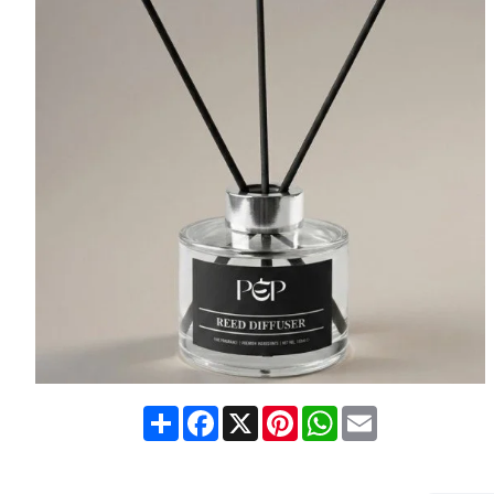
Share
Facebook
X
Pinterest
WhatsApp
Email