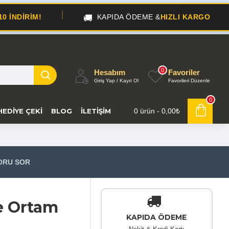
🚚
🎁
KAPIDA ÖDEME &
HIZLI KARGO
0
Hesabım
Favoriler
Giriş Yap / Kayıt Ol
Favorileri Düzenle
0
HEDIYE ÇEKI
BLOG
İLETIŞIM
0 ürün - 0,00₺
ORU SOR
e Ortam
KAPIDA ÖDEME