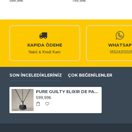
599,99₺
749,99₺
1.050,00₺
1.050,00₺
KAPIDA ÖDEME
WHATSAP
Nakit & Kredi Kartı
0552420332
SON İNCELEDIKLERINIZ
ÇOK BEĞENILENLER
PURE GUILTY ELIXIR DE PARFUM HOMME ORTAM KOKUSU
599,99₺