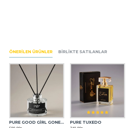
ÖNERILEN ÜRÜNLER
BIRLIKTE SATILANLAR
PURE GOOD GİRL GONE BAD ORTAM KOKUSU
PURE TUXEDO
AFRICAN LEATHER MUADİL ESANS
AMBER OUD MUADİL ES