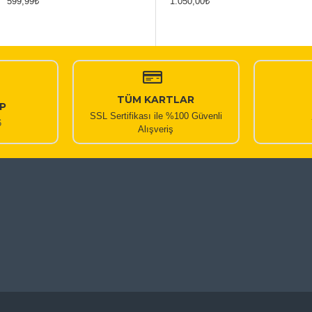
599,99₺
1.050,00₺
1.050,00₺
TÜM KARTLAR
P
SSL Sertifikası ile %100 Güvenli
6
Alışveriş