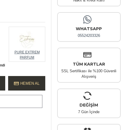
Nakit & Kredi Kartı
WHATSAPP
05524203326
PURE EXTREM
PARFUM
TÜM KARTLAR
endi
SSL Sertifikası ile %100 Güvenli
Alışveriş
HEMEN AL
DEĞİŞİM
7 Gün İçinde