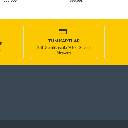
599,99₺
599,99₺
TÜM KARTLAR
P
SSL Sertifikası ile %100 Güvenli
6
Alışveriş