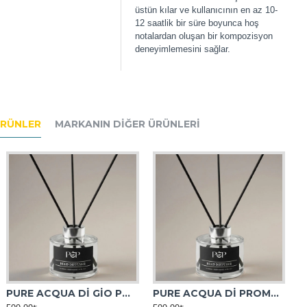
üstün kılar ve kullanıcının en az 10-
12 saatlik bir süre boyunca hoş
notalardan oluşan bir kompozisyon
deneyimlemesini sağlar.
ÜRÜNLER
MARKANIN DIĞER ÜRÜNLERI
PURE ACQUA Dİ GİO POUR HOMME ORTAM KOKUSU
PURE ACQUA Dİ PROMUMO ORTAM KOKUSU