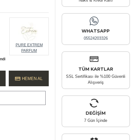
Nakit & Kredi Kartı
WHATSAPP
05524203326
PURE EXTREM
PARFUM
endi
TÜM KARTLAR
SSL Sertifikası ile %100 Güvenli
HEMEN AL
Alışveriş
DEĞİŞİM
7 Gün İçinde