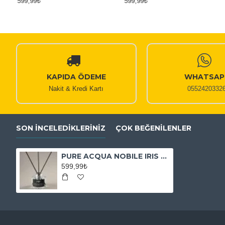
599,99₺
599,99₺
KAPIDA ÖDEME
WHATSAP
Nakit & Kredi Kartı
0552420332
SON İNCELEDIKLERINIZ
ÇOK BEĞENILENLER
PURE ACQUA NOBILE IRIS ORTAM KOKUSU
599,99₺