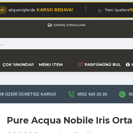
✨
şlerde
KARGO BEDAVA!
Yeni üyelere
%10 İNDİRİM!
SIPARIŞ SORGULAMA
ÇOK YAKINDA!!
MENU ITEM
PARFÜMÜNÜ BUL
0₺ ÜZERI ÜCRETSIZ KARGO
0552 420 33 26
S
Pure Acqua Nobile Iris Or