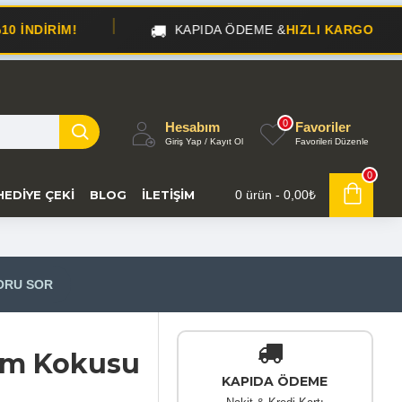
🚚
🎁
KAPIDA ÖDEME &
HIZLI KARGO
0
Hesabım
Favoriler
Giriş Yap / Kayıt Ol
Favorileri Düzenle
0
HEDIYE ÇEKI
BLOG
İLETIŞIM
0 ürün - 0,00₺
ORU SOR
tam Kokusu
KAPIDA ÖDEME