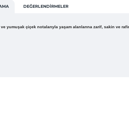
LAMA
DEĞERLENDIRMELER
 ve yumuşak çiçek notalarıyla yaşam alanlarına zarif, sakin ve raf