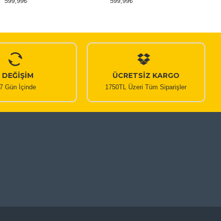
599,99₺
599,99₺
DEĞİŞİM
ÜCRETSİZ KARGO
7 Gün İçinde
1750TL Üzeri Tüm Siparişler