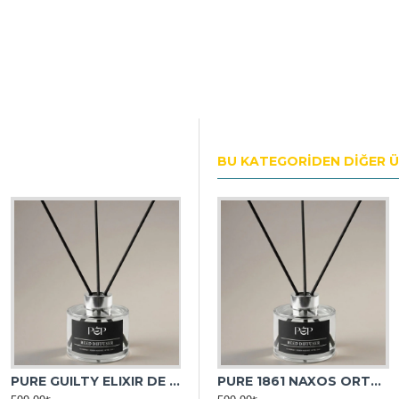
BU KATEGORIDEN DIĞER 
PURE GUILTY ELIXIR DE PARFUM HOMME ORTAM KOKUSU
PURE 1861 NAXOS ORTAM KOKUSU