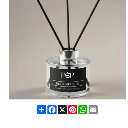
Share
Facebook
X
Pinterest
WhatsApp
Email