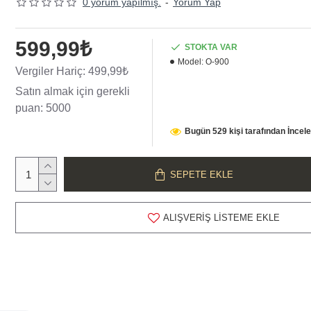
0 yorum yapılmış.
-
Yorum Yap
599,99₺
STOKTA VAR
Model:
O-900
Vergiler Hariç: 499,99₺
Satın almak için gerekli
puan: 5000
Bugün 529 kişi tarafından İncel
SEPETE EKLE
ALIŞVERIŞ LISTEME EKLE