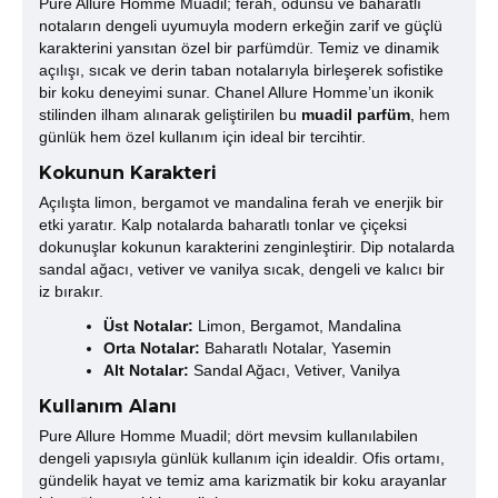
Pure Allure Homme Muadil; ferah, odunsu ve baharatlı
notaların dengeli uyumuyla modern erkeğin zarif ve güçlü
karakterini yansıtan özel bir parfümdür. Temiz ve dinamik
açılışı, sıcak ve derin taban notalarıyla birleşerek sofistike
bir koku deneyimi sunar. Chanel Allure Homme’un ikonik
stilinden ilham alınarak geliştirilen bu
muadil parfüm
, hem
günlük hem özel kullanım için ideal bir tercihtir.
Kokunun Karakteri
Açılışta limon, bergamot ve mandalina ferah ve enerjik bir
etki yaratır. Kalp notalarda baharatlı tonlar ve çiçeksi
dokunuşlar kokunun karakterini zenginleştirir. Dip notalarda
sandal ağacı, vetiver ve vanilya sıcak, dengeli ve kalıcı bir
iz bırakır.
Üst Notalar:
Limon, Bergamot, Mandalina
Orta Notalar:
Baharatlı Notalar, Yasemin
Alt Notalar:
Sandal Ağacı, Vetiver, Vanilya
Kullanım Alanı
Pure Allure Homme Muadil; dört mevsim kullanılabilen
dengeli yapısıyla günlük kullanım için idealdir. Ofis ortamı,
gündelik hayat ve temiz ama karizmatik bir koku arayanlar