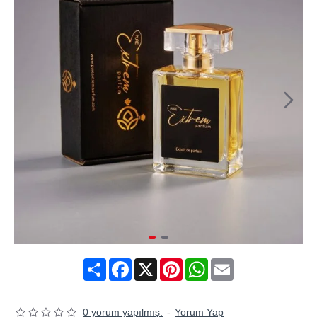
Share
Facebook
X
Pinterest
WhatsApp
Email
0 yorum yapılmış.
-
Yorum Yap