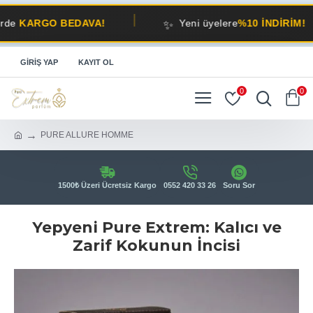
✨
GO BEDAVA!
Yeni üyelere
%10 İNDİRİM!
GIRIŞ YAP
KAYIT OL
0
0
PURE ALLURE HOMME
1500₺ Üzeri Ücretsiz Kargo
0552 420 33 26
Soru Sor
Yepyeni Pure Extrem: Kalıcı ve
Zarif Kokunun İncisi