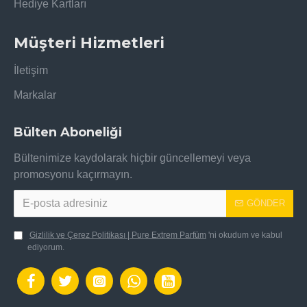
Hediye Kartları
Müşteri Hizmetleri
İletişim
Markalar
Bülten Aboneliği
Bültenimize kaydolarak hiçbir güncellemeyi veya
promosyonu kaçırmayın.
GÖNDER
Gizlilik ve Çerez Politikası | Pure Extrem Parfüm
'ni okudum ve kabul
ediyorum.