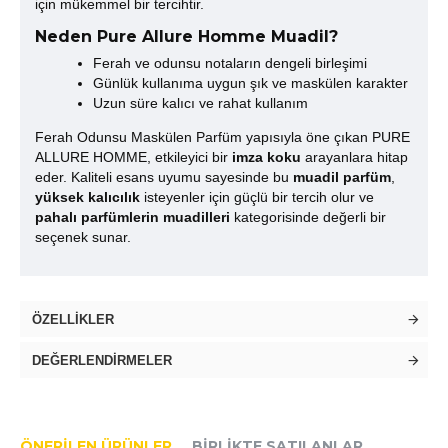
için mükemmel bir tercihtir.
Neden Pure Allure Homme Muadil?
Ferah ve odunsu notaların dengeli birleşimi
Günlük kullanıma uygun şık ve maskülen karakter
Uzun süre kalıcı ve rahat kullanım
Ferah Odunsu Maskülen Parfüm yapısıyla öne çıkan PURE
ALLURE HOMME, etkileyici bir
imza koku
arayanlara hitap
eder. Kaliteli esans uyumu sayesinde bu
muadil parfüm
,
yüksek kalıcılık
isteyenler için güçlü bir tercih olur ve
pahalı parfümlerin muadilleri
kategorisinde değerli bir
seçenek sunar.
ÖZELLIKLER
DEĞERLENDIRMELER
ÖNERILEN ÜRÜNLER
BIRLIKTE SATILANLAR