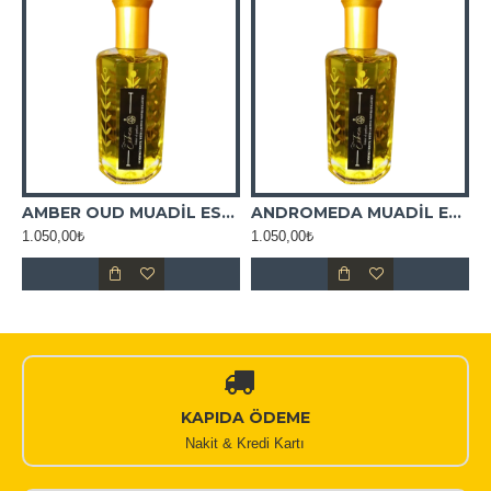
L ESANS
AMBER OUD MUADİL ESANS
ANDROMEDA MUADİL ESANS
1.050,00₺
1.050,00₺
KAPIDA ÖDEME
Nakit & Kredi Kartı