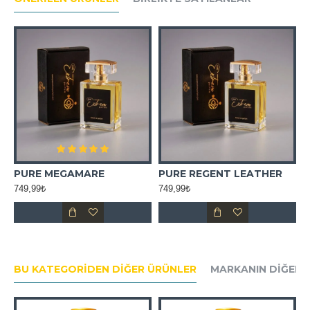
İC FLEUR MUADİL ESANS
PURE MEGAMARE
PURE REGENT LEATHER
749,99₺
749,99₺
7
BU KATEGORIDEN DIĞER ÜRÜNLER
MARKANIN DIĞER 