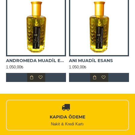
ADİL ESANS
ANDROMEDA MUADİL ESANS
ANI MUADİL ESANS
1.050,00₺
1.050,00₺
1
KAPIDA ÖDEME
Nakit & Kredi Kartı