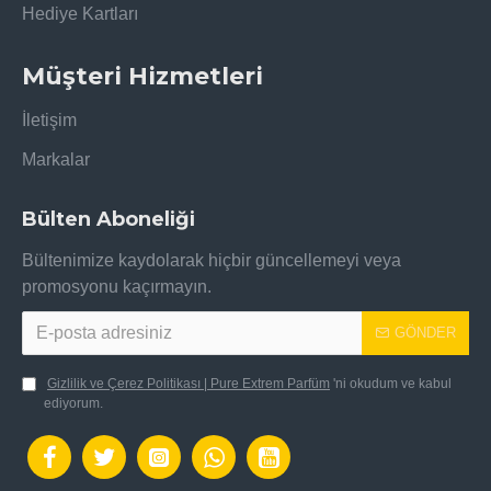
Hediye Kartları
Müşteri Hizmetleri
İletişim
Markalar
Bülten Aboneliği
Bültenimize kaydolarak hiçbir güncellemeyi veya
promosyonu kaçırmayın.
GÖNDER
Gizlilik ve Çerez Politikası | Pure Extrem Parfüm
'ni okudum ve kabul
ediyorum.