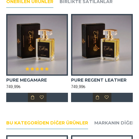
ÖNERILEN ÜRÜNLER
BIRLIKTE SATILANLAR
İC FLEUR MUADİL ESANS
PURE MEGAMARE
PURE REGENT LEATHER
749,99₺
749,99₺
7
BU KATEGORIDEN DIĞER ÜRÜNLER
MARKANIN DIĞER 