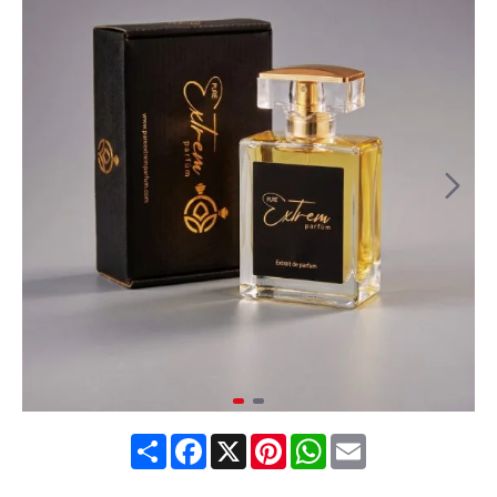
Share
Facebook
X
Pinterest
WhatsApp
Email