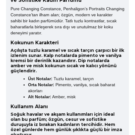
ve Sofistike Kadın Parfümü
Pure Changing Constance, Penhaligon’s Portraits Changing
Constance’tan ilham alan; özgün, modern ve karakter
sahibi bir kadın parfümüdür. Tatlı tuzlu kontrastlar, sıcak
baharatlarla birleşerek sıra dışı ve unutulmaz bir koku
deneyimi yaratır.
Kokunun Karakteri
Açılışta tuzlu karamel ve sıcak tarçın çarpıcı bir ilk
izlenim sunar. Kalp notalarda pimento ve vanilya
kremsi bir derinlik kazandırır. Dip notalarda
amber ve misk kokunun sıcak ve kalıcı yönünü
güçlendirir.
Üst Notalar:
Tuzlu karamel, tarçın
Orta Notalar:
Pimento, vanilya, sıcak baharat
akorları
Alt Notalar:
Amber, misk
Kullanım Alanı
Soğuk havalar ve akşam kullanımları için ideal
olan bu parfüm; özgün, cesur ve sofistike
duruşuyla iz bırakan kadınların tercihidir. Hem
özel günlerde hem günlük şıklıkta güçlü bir imza
oluşturur.