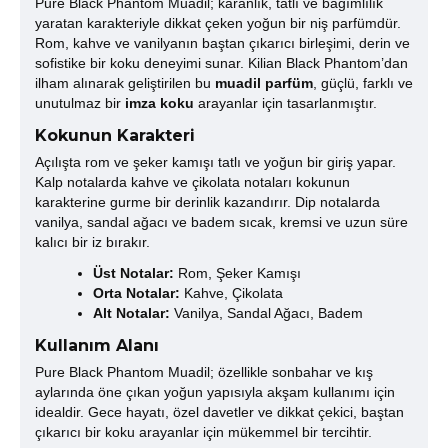
Pure Black Phantom Muadil; karanlık, tatlı ve bağımlılık
yaratan karakteriyle dikkat çeken yoğun bir niş parfümdür.
Rom, kahve ve vanilyanın baştan çıkarıcı birleşimi, derin ve
sofistike bir koku deneyimi sunar. Kilian Black Phantom’dan
ilham alınarak geliştirilen bu
muadil parfüm
, güçlü, farklı ve
unutulmaz bir
imza koku
arayanlar için tasarlanmıştır.
Kokunun Karakteri
Açılışta rom ve şeker kamışı tatlı ve yoğun bir giriş yapar.
Kalp notalarda kahve ve çikolata notaları kokunun
karakterine gurme bir derinlik kazandırır. Dip notalarda
vanilya, sandal ağacı ve badem sıcak, kremsi ve uzun süre
kalıcı bir iz bırakır.
Üst Notalar:
Rom, Şeker Kamışı
Orta Notalar:
Kahve, Çikolata
Alt Notalar:
Vanilya, Sandal Ağacı, Badem
Kullanım Alanı
Pure Black Phantom Muadil; özellikle sonbahar ve kış
aylarında öne çıkan yoğun yapısıyla akşam kullanımı için
idealdir. Gece hayatı, özel davetler ve dikkat çekici, baştan
çıkarıcı bir koku arayanlar için mükemmel bir tercihtir.