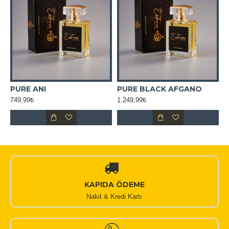
PURE ANI
PURE BLACK AFGANO
749,99₺
1.249,99₺
7
KAPIDA ÖDEME
Nakit & Kredi Kartı