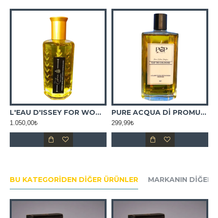
L'EAU D'ISSEY FOR WOMAN MUADİL ESANS
PURE ACQUA Dİ PROMUMO COLOGNE
1.050,00₺
299,99₺
1
BU KATEGORIDEN DIĞER ÜRÜNLER
MARKANIN DIĞER 