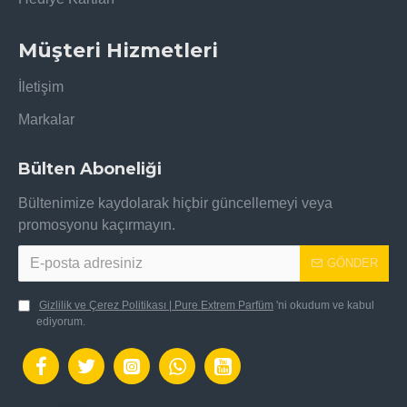
Müşteri Hizmetleri
İletişim
Markalar
Bülten Aboneliği
Bültenimize kaydolarak hiçbir güncellemeyi veya
promosyonu kaçırmayın.
GÖNDER
Gizlilik ve Çerez Politikası | Pure Extrem Parfüm
'ni okudum ve kabul
ediyorum.