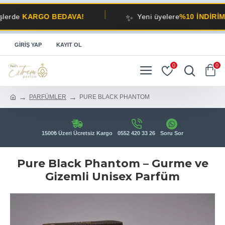
✨
KARGO BEDAVA!
Yeni üyelere
%10 İNDİRİM!
GIRIŞ YAP
KAYIT OL
0
0
PARFÜMLER
PURE BLACK PHANTOM
1500₺ Üzeri Ücretsiz Kargo
0552 420 33 26
Soru Sor
Pure Black Phantom – Gurme ve
Gizemli Unisex Parfüm