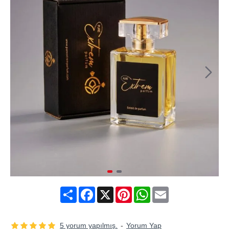
Share
Facebook
X
Pinterest
WhatsApp
Email
5 yorum yapılmış.
-
Yorum Yap