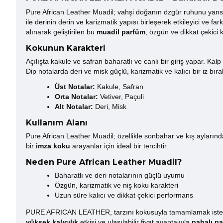
Pure African Leather Muadil; vahşi doğanın özgür ruhunu yansıt
ile derinin derin ve karizmatik yapısı birleşerek etkileyici ve f
alınarak geliştirilen bu
muadil parfüm
, özgün ve dikkat çekici 
Kokunun Karakteri
Açılışta kakule ve safran baharatlı ve canlı bir giriş yapar. Kal
Dip notalarda deri ve misk güçlü, karizmatik ve kalıcı bir iz b
Üst Notalar:
Kakule, Safran
Orta Notalar:
Vetiver, Paçuli
Alt Notalar:
Deri, Misk
Kullanım Alanı
Pure African Leather Muadil; özellikle sonbahar ve kış ayların
bir
imza koku
arayanlar için ideal bir tercihtir.
Neden Pure African Leather Muadil?
Baharatlı ve deri notalarının güçlü uyumu
Özgün, karizmatik ve niş koku karakteri
Uzun süre kalıcı ve dikkat çekici performans
PURE AFRICAN LEATHER, tarzını kokusuyla tamamlamak isteyenl
yüksek kalıcılık
etkisi ve ulaşılabilir fiyat avantajıyla
pahalı pa