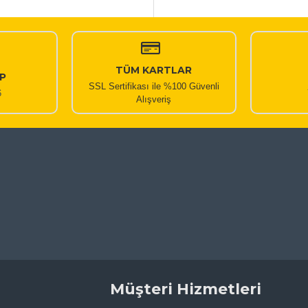
TÜM KARTLAR
P
SSL Sertifikası ile %100 Güvenli
6
Alışveriş
Müşteri Hizmetleri