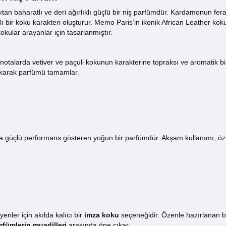
an baharatlı ve deri ağırlıklı güçlü bir niş parfümdür. Kardamonun fer
arklı bir koku karakteri oluşturur. Memo Paris’in ikonik African Leather k
kokular arayanlar için tasarlanmıştır.
p notalarda vetiver ve paçuli kokunun karakterine topraksı ve aromatik bir
ırakarak parfümü tamamlar.
da güçlü performans gösteren yoğun bir parfümdür. Akşam kullanımı, özel
er için akılda kalıcı bir
imza koku
seçeneğidir. Özenle hazırlanan 
rfümlerin muadilleri
arasında öne çıkar.