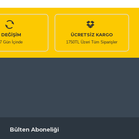
DEĞİŞİM
ÜCRETSİZ KARGO
7 Gün İçinde
1750TL Üzeri Tüm Siparişler
Bülten Aboneliği