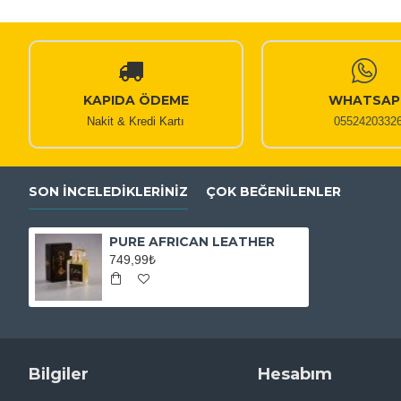
KAPIDA ÖDEME
WHATSAP
Nakit & Kredi Kartı
0552420332
SON İNCELEDIKLERINIZ
ÇOK BEĞENILENLER
PURE AFRICAN LEATHER
749,99₺
Bilgiler
Hesabım