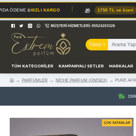
🎁
IZLI KARGO
1750 TL ve üzeri
alışverişlerde
MÜŞTERI HIZMETLERI: 05524203326
Tümü
TÜM KATEGORILER
KAMPANYALI SETLER
MARKALAR
PARFÜMLER
NİCHE PARFUM (ÜNİSEX)
PURE AFR
150
ÇOK SATANLAR