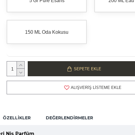
5 Gr Pure Esans
200 ML Eau
150 ML Oda Kokusu
SEPETE EKLE
ALIŞVERIŞ LISTEME EKLE
ÖZELLIKLER
DEĞERLENDIRMELER
ri Niş Parfüm