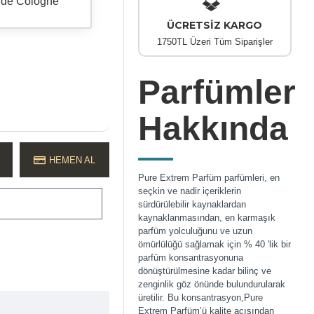
 de Cologne
ÜCRETSİZ KARGO
1750TL Üzeri Tüm Siparişler
Parfümler
Hakkında
HEMEN AL
Pure Extrem Parfüm parfümleri, en
seçkin ve nadir içeriklerin
sürdürülebilir kaynaklardan
kaynaklanmasından, en karmaşık
parfüm yolculuğunu ve uzun
ömürlülüğü sağlamak için % 40 'lik bir
parfüm konsantrasyonuna
dönüştürülmesine kadar bilinç ve
zenginlik göz önünde bulundurularak
üretilir. Bu konsantrasyon,Pure
Extrem Parfüm’ü kalite açısından