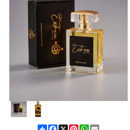
Share
Facebook
X
Pinterest
WhatsApp
Email