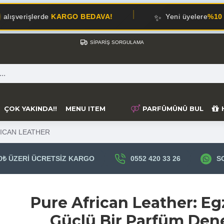
✨
KARGO BEDAVA!
Yeni üyelere
%10 İNDİRİM!
SIPARIŞ SORGULAMA
ÇOK YAKINDA!!
MENU ITEM
PARFÜMÜNÜ BUL
ICAN LEATHER
0₺ ÜZERI ÜCRETSIZ KARGO
0552 420 33 26
S
Pure African Leather: Eg
Güçlü Bir Parfüm Den