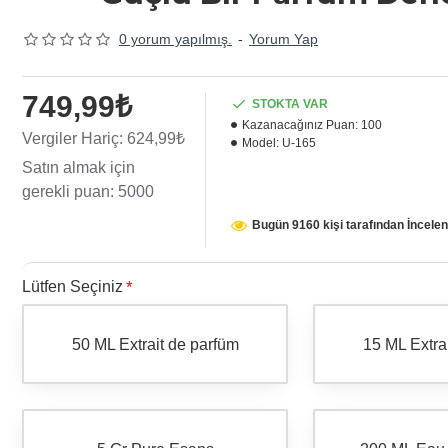
0 yorum yapılmış.
-
Yorum Yap
749,99₺
STOKTA VAR
Kazanacağınız Puan:
100
Vergiler Hariç: 624,99₺
Model:
U-165
Satın almak için
gerekli puan: 5000
Bugün 9160 kişi tarafından İncelen
Lütfen Seçiniz
50 ML Extrait de parfüm
15 ML Extra