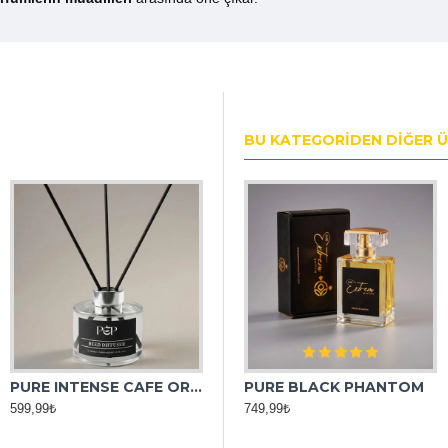
BU KATEGORIDEN DIĞER 
PURE INTENSE CAFE ORTAM KOKUSU
PURE BLACK AFGANO
PURE BLACK PHANTOM
599,99₺
1.249,99₺
749,99₺